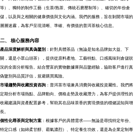
等）、獨特的制作工藝（生茶/熟茶、傳統石磨壓制等）、確切的年份倉
儲，以及與之相關的健康價值與文化內涵。我們的服務，旨在剝開市場的
層層迷霧，為客戶呈現清晰、準確、有價值的普洱茶核心信息。
二、 核心服務內容
產品深度解析與真偽鑒別
：針對具體茶品（無論是知名品牌如大益、下
關，還是小眾山頭茶），提供從原料產地、工藝特點、口感風味到倉儲狀
況的全面分析報告。結合豐富的實物數據庫與品鑒經驗，協助客戶進行真
偽鑒別與品質評估，規避購買風險。
市場趨勢與收藏投資咨詢
：普洱茶市場兼具消費與收藏投資屬性。我們將
定期分析市場熱點、品牌動向、價格走勢及收藏潛力，為客戶提供理性的
收藏建議與資產配置參考，幫助其在品味茶香的實現價值的穩健認知與增
長。
個性化尋茶與定制方案
：根據客戶的具體需求——無論是尋找特定年份、
特定口感（如綿柔甘醇、霸氣濃烈）、特定養生功效，還是為企業定制專