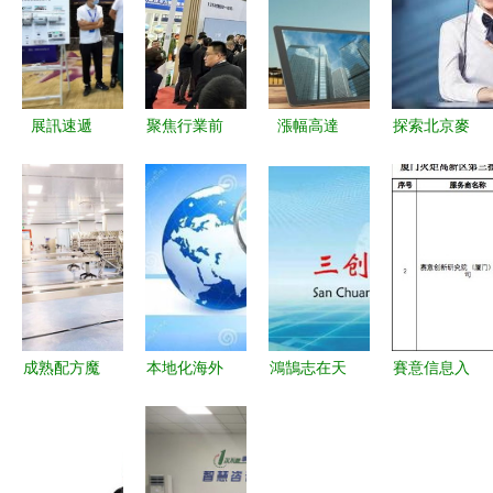
展訊速遞
聚焦行業前
漲幅高達
探索北京麥
統一通信攜
沿,利亞德
113%！澳
克維爾 從
智慧用電全
攜創新產品
洲大學這些
產品到市場
系產品亮相
亮相第26屆
專業明年學
洞察一站式
FIOT2021
中國高速公
費飆升，留
信息指南
中國消防物
路信息化大
學生直
聯網大會
會
呼“讀不起”
成熟配方魔
本地化海外
鴻鵠志在天
賽意信息入
芋粉生產工
倉一條龍服
宇，燕雀心
選廈門火炬
廠加工項目
務 為跨境
系檐下——
高新區智能
一站托管與
電商插上翅
記蘭州財經
制造服務