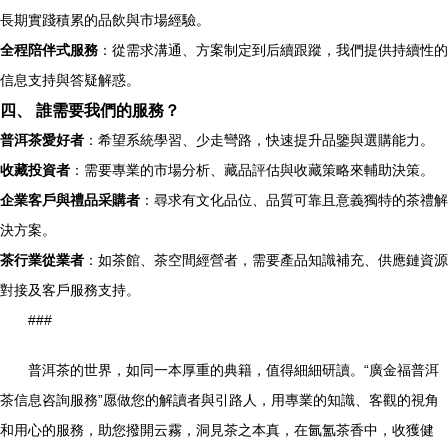
長期實踐積累的品飲與市場經驗。
全程陪伴式服務
：從需求溝通、方案制定到后續跟蹤，我們提供持續性的
信息支持與答疑解惑。
四、 誰需要我們的服務？
普洱茶愛好者
：希望系統學習、少走彎路，快速提升品鑒與選購能力。
收藏投資者
：需要專業的市場分析、藏品評估與收藏策略來輔助決策。
企業客戶與禮品采購者
：尋求有文化品位、品質可靠且意義獨特的茶禮解
決方案。
茶行業從業者
：如茶館、茶空間經營者，需要產品知識補充、供應鏈資源
對接及客戶服務支持。
###
普洱茶的世界，如同一本厚重的典籍，值得細細研讀。“廣金福普洱
茶信息咨詢服務”愿做您的解讀者與引路人，用專業的知識、客觀的視角
和用心的服務，助您撥開云霧，洞見茶之本真，在氤氳茶香中，收獲健