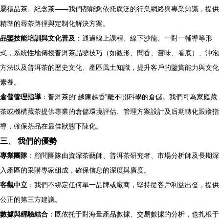
屬禮品茶、紀念茶——我們都能夠依托廣泛的行業網絡與專業知識，提供
精準的尋茶路徑與定制化解決方案。
品鑒技能培訓與文化普及
：通過線上課程、線下沙龍、一對一輔導等形
式，系統性地傳授普洱茶品鑒技巧（如觀形、聞香、嘗味、看底）、沖泡
方法以及普洱茶的歷史文化、產區風土知識，提升客戶的鑒賞能力與文化
素養。
倉儲管理指導
：普洱茶的“越陳越香”離不開科學的倉儲。我們可為家庭藏
茶或機構藏茶提供專業的倉儲環境評估、管理方案設計及后期轉化跟蹤指
導，確保茶品在最佳狀態下陳化。
三、 我們的優勢
專業團隊
：顧問團隊由資深茶藝師、普洱茶研究者、市場分析師及長期深
入產區的采購專家組成，確保信息的深度與廣度。
客觀中立
：我們不綁定任何單一品牌或廠商，堅持從客戶利益出發，提供
公正的第三方建議。
數據與經驗結合
：既依托于對海量產品數據、交易數據的分析，也扎根于